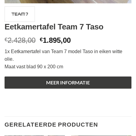
Eetkamertafel Team 7 Taso
Oorspronkelijke
Huidige
2.428,00
1.895,00
€
€
prijs
prijs
1x Eetkamertafel van Team 7 model Taso in eiken witte
was:
is:
olie.
€2.428,00.
€1.895,00.
Maat vast blad 90 x 200 cm
MEER INFORMATIE
GERELATEERDE PRODUCTEN