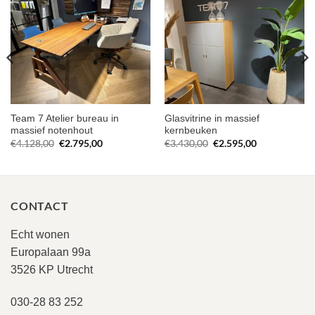
Team 7 Atelier bureau in
Glasvitrine in massief
massief notenhout
kernbeuken
Oorspronkelijke
Huidige
Oorspronkelijke
Huidige
€
4.128,00
€
2.795,00
€
3.430,00
€
2.595,00
prijs
prijs
prijs
prijs
was:
is:
was:
is:
€4.128,00.
€2.795,00.
€3.430,00.
€2.595,00.
CONTACT
Echt wonen
Europalaan 99a
3526 KP Utrecht
030-28 83 252