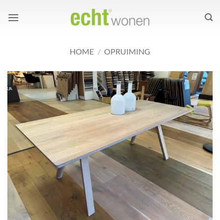
Ga
naar
inhoud
HOME
/
OPRUIMING