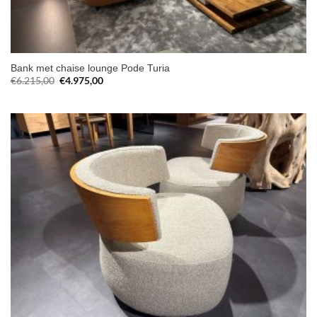
Bank met chaise lounge Pode Turia
Oorspronkelijke
Huidige
€
6.215,00
€
4.975,00
prijs
prijs
was:
is:
€6.215,00.
€4.975,00.