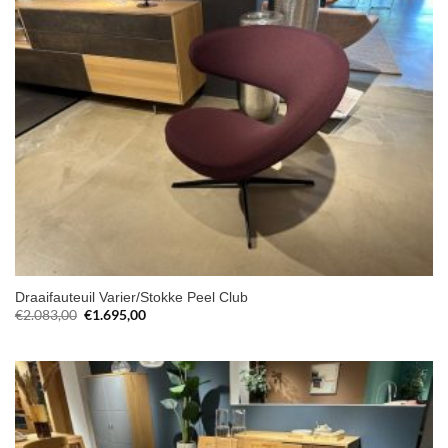
Draaifauteuil Varier/Stokke Peel Club
Oorspronkelijke
Huidige
€
2.083,00
€
1.695,00
prijs
prijs
was:
is:
€2.083,00.
€1.695,00.