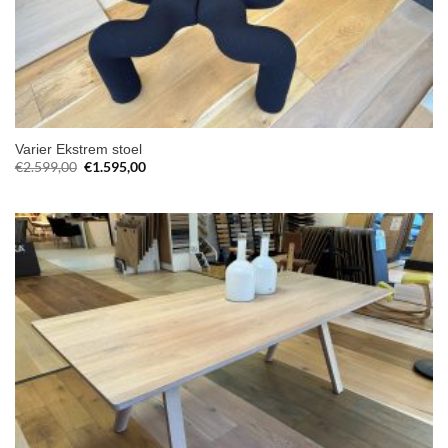
Varier Ekstrem stoel
Oorspronkelijke
Huidige
€
2.599,00
€
1.595,00
prijs
prijs
was:
is:
€2.599,00.
€1.595,00.