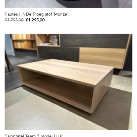
Fauteuil in De Ploeg stof ‘Monza’
Oorspronkelijke
Huidige
€
1.795,00
€
1.295,00
prijs
prijs
was:
is:
€1.795,00.
€1.295,00.
Salontafel Team 7 model LUX