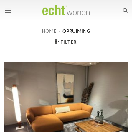
Ga
naar
inhoud
HOME
/
OPRUIMING
FILTER