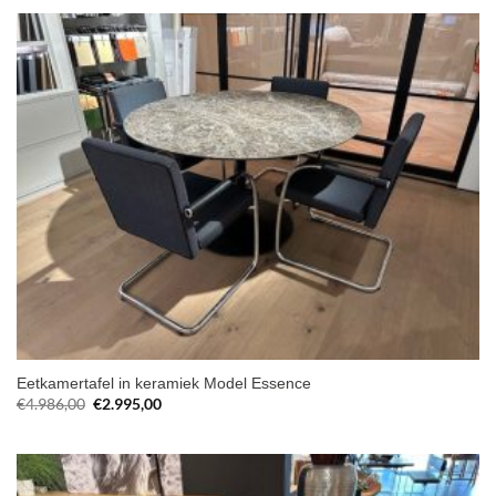
Eetkamertafel in keramiek Model Essence
Oorspronkelijke
Huidige
€
4.986,00
€
2.995,00
prijs
prijs
was:
is:
€4.986,00.
€2.995,00.