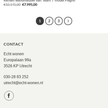
Kersen wandmeubel van Team 7 model Filigno
Oorspronkelijke
Huidige
€
10.145,00
€
7.995,00
prijs
prijs
was:
is:
€10.145,00.
€7.995,00.
1
2
3
CONTACT
Echt wonen
Europalaan 99a
3526 KP Utrecht
030-28 83 252
utrecht@echt-wonen.nl