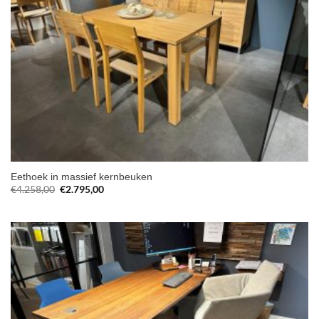
Eethoek in massief kernbeuken
Oorspronkelijke
Huidige
€
4.258,00
€
2.795,00
prijs
prijs
was:
is:
€4.258,00.
€2.795,00.