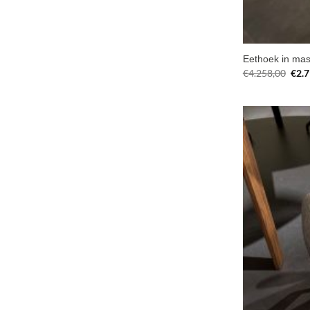
Eethoek in mas
Oors
€
4.258,00
€
2.
prijs
was:
€4.2