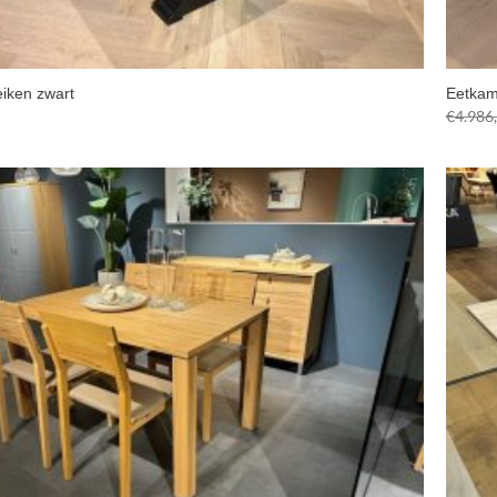
eiken zwart
Eetkam
€
4.986