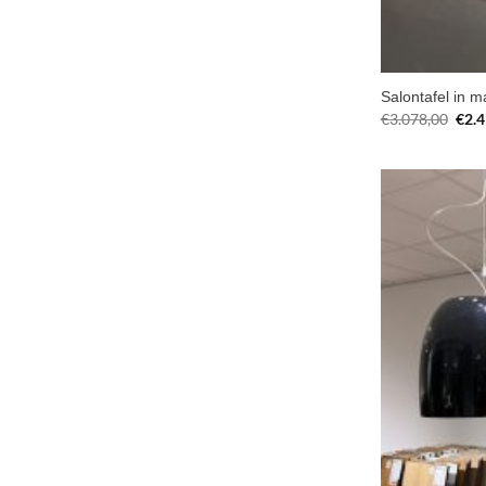
Salontafel in m
Oors
€
3.078,00
€
2.
prijs
was:
€3.0