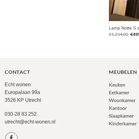
Lamp Notte S z
Oors
€
1.234,00
€
49
prijs
was:
€1.2
CONTACT
MEUBELEN
Keuken
Echt wonen
Eetkamer
Europalaan 99a
Woonkamer
3526 KP Utrecht
Kantoor
030-28 83 252
Slaapkamer
utrecht@echt-wonen.nl
Kinderkamer