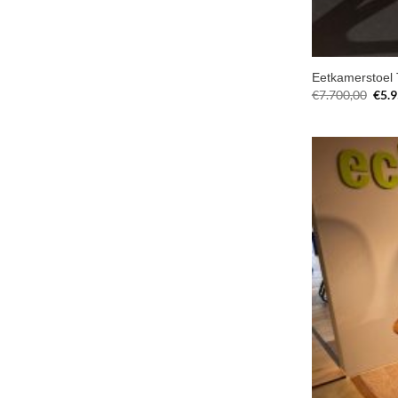
Eetkamerstoel 
Oors
€
7.700,00
€
5.
prijs
was:
€7.7