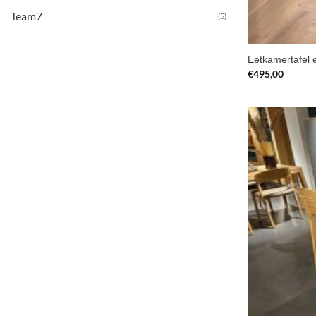
Team7
(5)
Eetkamertafel 
€
495,00