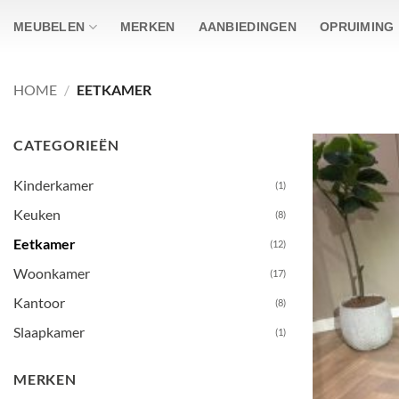
Ga
MEUBELEN
MERKEN
AANBIEDINGEN
OPRUIMING
naar
inhoud
HOME
/
EETKAMER
CATEGORIEËN
Kinderkamer
(1)
Keuken
(8)
Eetkamer
(12)
Woonkamer
(17)
Kantoor
(8)
Slaapkamer
(1)
MERKEN