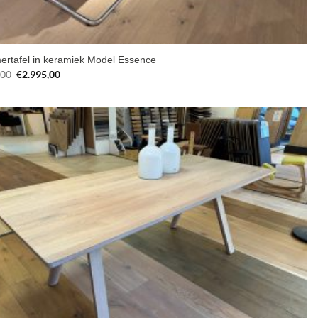
ertafel in keramiek Model Essence
Oorspronkelijke
Huidige
,00
€
2.995,00
prijs
prijs
was:
is:
€4.986,00.
€2.995,00.