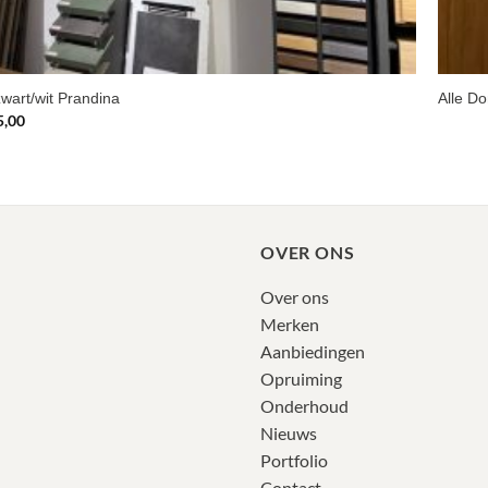
wart/wit Prandina
Alle D
pronkelijke
Huidige
5,00
prijs
is:
34,00.
€495,00.
OVER ONS
Over ons
Merken
Aanbiedingen
Opruiming
Onderhoud
Nieuws
Portfolio
Contact