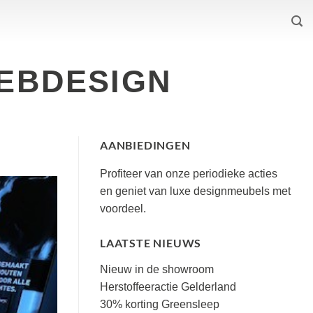
EBDESIGN
AANBIEDINGEN
Profiteer van onze periodieke acties
en geniet van luxe designmeubels met
voordeel.
LAATSTE NIEUWS
Nieuw in de showroom
Geen
Herstoffeeractie Gelderland
reacties
op
Geen
30% korting Greensleep
Nieuw
reacties