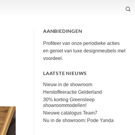
AANBIEDINGEN
Profiteer van onze periodieke acties
en geniet van luxe designmeubels met
voordeel.
LAATSTE NIEUWS
Nieuw in de showroom
Geen
Herstoffeeractie Gelderland
reacties
op
Geen
30% korting Greensleep
Nieuw
reacties
showroommodellen!
op
in
Herstoffeeractie
de
Geen
Nieuwe catalogus Team7
Gelderland
showroom
reacties
op
Geen
Nu in de showroom: Pode Yanda
30%
reacties
op
Geen
korting
Nieuwe
reacties
Greensleep
op
catalogus
showroommodellen!