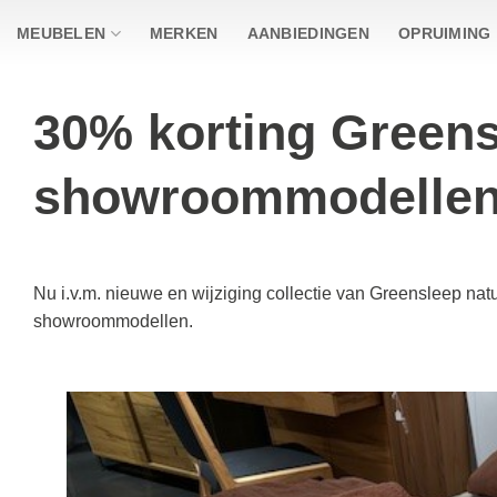
Ga
MEUBELEN
MERKEN
AANBIEDINGEN
OPRUIMING
naar
inhoud
30% korting Green
showroommodellen
Nu i.v.m. nieuwe en wijziging collectie van Greensleep na
showroommodellen.